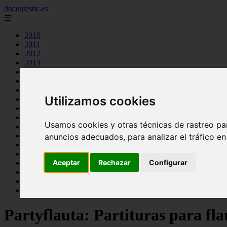
docentestic.es
☰
2010
2011
2012
2013
2015
2016
2018
Utilizamos cookies
2019
cuidado y mantenimiento de la flauta
curiosidades sobre la flauta
Usamos cookies y otras técnicas de rastreo pa
eventos y conciertos de flauta
interpretes destacados de flauta
anuncios adecuados, para analizar el tráfico e
musica para flauta
noticias sobre flauta
Aceptar
Rechazar
Configurar
partituras para flauta
recursos para aprender a tocar la flauta
tecnicas de flauta
tipos de flauta
Partyflauta: Partituras para fla