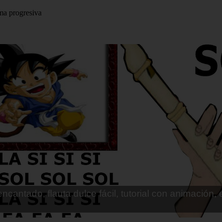
rma progresiva
 flauta (ES): Los caminos de la vida (Vicentico), not