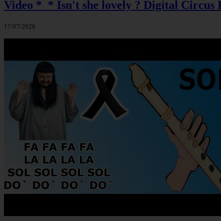
Video *_* Isn't she lovely ? Digital Circus 
17/07/2026