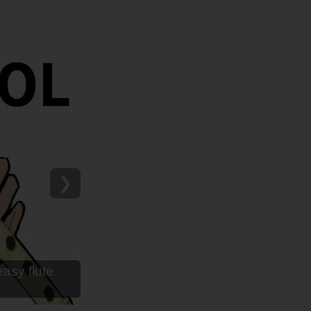
❯
as para flauta