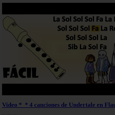
Video *_* 4 canciones de Undertale en Flau