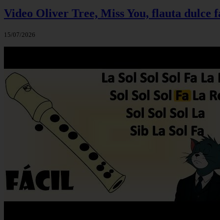
Video Oliver Tree, Miss You, flauta dulce f
15/07/2026