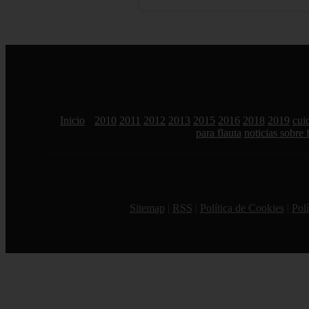
Inicio
2010
2011
2012
2013
2015
2016
2018
2019
cui
para flauta
noticias sobre 
Sitemap
|
RSS
|
Política de Cookies
|
Polí