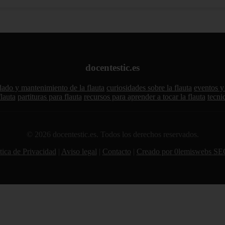
docentestic.es
dado y mantenimiento de la flauta
curiosidades sobre la flauta
eventos y 
flauta
partituras para flauta
recursos para aprender a tocar la flauta
tecni
© 2026 docentestic.es. Todos los derechos reservados.
tica de Privacidad
|
Aviso legal
|
Contacto
|
Creado por 0lemiswebs SE