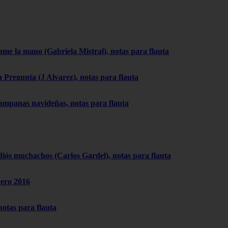
ame la mano (Gabriela Mistral), notas para flauta
a Pregunta (J Alvarez), notas para flauta
ampanas navideñas, notas para flauta
diós muchachos (Carlos Gardel), notas para flauta
nero 2016
notas para flauta