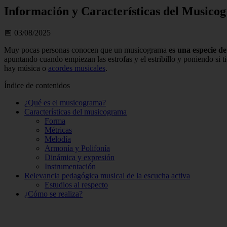
Información y Características del Musico
📅 03/08/2025
Muy pocas personas conocen que un musicograma
es una especie de
apuntando cuando empiezan las estrofas y el estribillo y poniendo si
hay música o
acordes musicales
.
Índice de contenidos
¿Qué es el musicograma?
Características del musicograma
Forma
Métricas
Melodía
Armonía y Polifonía
Dinámica y expresión
Instrumentación
Relevancia pedagógica musical de la escucha activa
Estudios al respecto
¿Cómo se realiza?