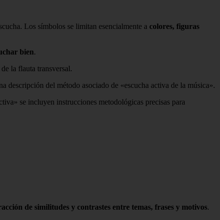
escucha. Los símbolos se limitan esencialmente a
colores, figuras
uchar bien
.
e la flauta transversal.
una descripción del método asociado de «escucha activa de la música».
activa» se incluyen instrucciones metodológicas precisas para
acción de similitudes y contrastes entre temas, frases y motivos
.