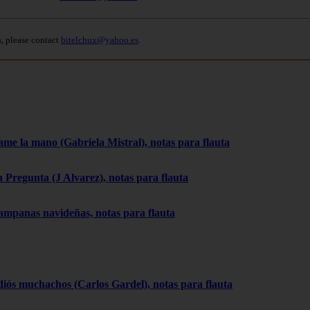
s, please contact
bitelchux@yahoo.es
.
ame la mano (Gabriela Mistral), notas para flauta
a Pregunta (J Alvarez), notas para flauta
ampanas navideñas, notas para flauta
diós muchachos (Carlos Gardel), notas para flauta