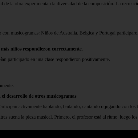
d de la obra experimentan la diversidad de la composición. La recreació
jo con musicogramas: Niños de Australia, Bélgica y Portugal participaro
e
más niños respondieron correctamente
.
ían participado en una clase respondieron positivamente.
vamente.
 el desarrollo de otros musicogramas
.
 Participan activamente hablando, bailando, cantando o jugando con los 
ntras suena la pieza musical. Primero, el profesor está al ritmo, luego 