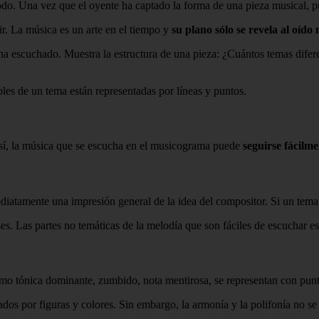
 todo. Una vez que el oyente ha captado la forma de una pieza musical, 
ir. La música es un arte en el tiempo y
su plano sólo se revela al oíd
e ha escuchado. Muestra la estructura de una pieza: ¿Cuántos temas difer
bles de un tema están representadas por líneas y puntos.
Así, la música que se escucha en el musicograma puede
seguirse fácilme
diatamente una impresión general de la idea del compositor. Si un tema 
ases. Las partes no temáticas de la melodía que son fáciles de escuchar es
mo tónica dominante, zumbido, nota mentirosa, se representan con punt
tados por figuras y colores. Sin embargo, la armonía y la polifonía no 