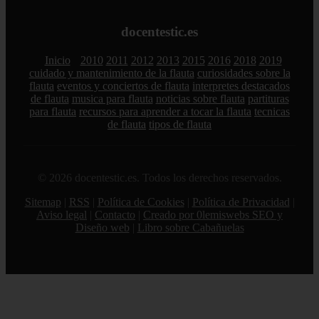
docentestic.es
Inicio
2010
2011
2012
2013
2015
2016
2018
2019
cuidado y mantenimiento de la flauta
curiosidades sobre la
flauta
eventos y conciertos de flauta
interpretes destacados
de flauta
musica para flauta
noticias sobre flauta
partituras
para flauta
recursos para aprender a tocar la flauta
tecnicas
de flauta
tipos de flauta
© 2026 docentestic.es. Todos los derechos reservados.
Sitemap
|
RSS
|
Política de Cookies
|
Política de Privacidad
|
Aviso legal
|
Contacto
|
Creado por 0lemiswebs SEO y
Diseño web
|
Libro sobre Cabañuelas