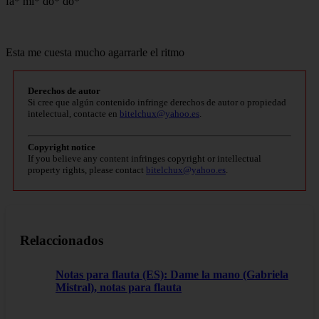
fa* mi* do* do*
Esta me cuesta mucho agarrarle el ritmo
Derechos de autor
Si cree que algún contenido infringe derechos de autor o propiedad
intelectual, contacte en
bitelchux@yahoo.es
.
Copyright notice
If you believe any content infringes copyright or intellectual
property rights, please contact
bitelchux@yahoo.es
.
Relaccionados
Notas para flauta (ES): Dame la mano (Gabriela
Mistral), notas para flauta