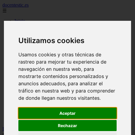
docentestic.es
☰
Inicio
2010
2011
2012
Utilizamos cookies
2013
2015
2016
Usamos cookies y otras técnicas de
2018
rastreo para mejorar tu experiencia de
2019
navegación en nuestra web, para
cuidado y mantenimiento de la flauta
curiosidades sobre la flauta
mostrarte contenidos personalizados y
eventos y conciertos de flauta
anuncios adecuados, para analizar el
interpretes destacados de flauta
tráfico en nuestra web y para comprender
musica para flauta
noticias sobre flauta
de donde llegan nuestros visitantes.
partituras para flauta
recursos para aprender a tocar la flauta
Aceptar
tecnicas de flauta
tipos de flauta
Rechazar
Inicio
>
flauta
>
Notas para flauta (ES): Te mando flores (Fonseca),
notas para flauta