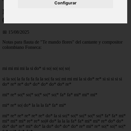
Configurar
Notas para flauta (ES): Te mando flores
(Fonseca), notas para flauta
📅 15/08/2025
Notas para flauta de "Te mando flores" del cantante y compositor
colombiano Fonseca:
mi mi mi mi la si do* si so| so| so| so|
si la so| la fa fa fa fa la so| fa so| mi mi mi la si do* re* si si si si si
do* re* re* do* do* do* do* do* re*
mi* re* so|* so|* so|* so|* so|* fa* fa* mi* mi* mi*
mi* re* so| do* la la la fa* fa* mi*
mi* re* re* re* re* re* do* la si so|* so|* so|* so|* so|* fa* fa* mi*
mi* mi* mi* re* re* so|# do* la la la fa* fa* mi* mi* re* do* do*
do* do* re* mi* do* la do* do* do* do* re* mi* re* so|* so|* so|*