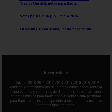
(Carlos Gardel), notas para flauta
Notas para flauta (ES): enero 2016
Tu sin mi (Dread Mar-I), notas para flauta
docentestic.es
Inicio
2010
2011
2012
2013
2015
2016
2018
2019
cuidado y mantenimiento de la flauta
curiosidades sobre la
flauta
eventos y conciertos de flauta
interpretes destacados
de flauta
musica para flauta
noticias sobre flauta
partituras
para flauta
recursos para aprender a tocar la flauta
tecnicas
de flauta
tipos de flauta