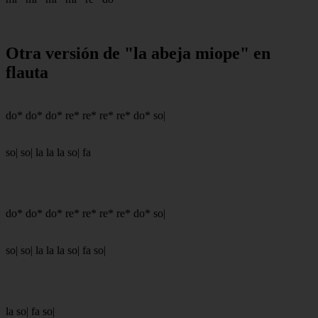
Otra versión de "la abeja miope" en
flauta
do* do* do* re* re* re* re* do* so|
so| so| la la la so| fa
do* do* do* re* re* re* re* do* so|
so| so| la la la so| fa so|
la so| fa so|