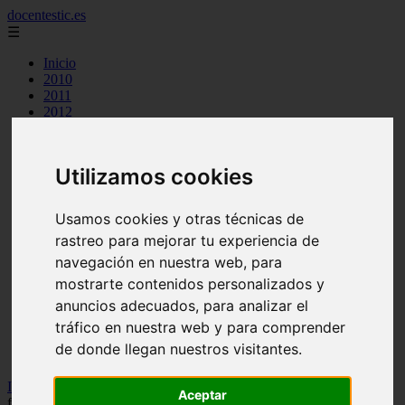
docentestic.es
☰
Inicio
2010
2011
2012
2013
2015
2016
Utilizamos cookies
2018
2019
cuidado y mantenimiento de la flauta
Usamos cookies y otras técnicas de
curiosidades sobre la flauta
rastreo para mejorar tu experiencia de
eventos y conciertos de flauta
interpretes destacados de flauta
navegación en nuestra web, para
musica para flauta
mostrarte contenidos personalizados y
noticias sobre flauta
anuncios adecuados, para analizar el
partituras para flauta
recursos para aprender a tocar la flauta
tráfico en nuestra web y para comprender
tecnicas de flauta
de donde llegan nuestros visitantes.
tipos de flauta
Inicio
>
flauta
>
Notas para flauta (ES): La abeja miope, notas para
Aceptar
flauta