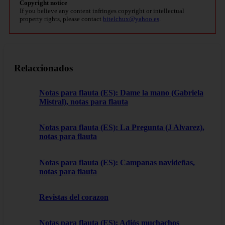
Copyright notice
If you believe any content infringes copyright or intellectual
property rights, please contact
bitelchux@yahoo.es
.
Relaccionados
Notas para flauta (ES): Dame la mano (Gabriela
Mistral), notas para flauta
Notas para flauta (ES): La Pregunta (J Alvarez),
notas para flauta
Notas para flauta (ES): Campanas navideñas,
notas para flauta
Revistas del corazon
Notas para flauta (ES): Adiós muchachos