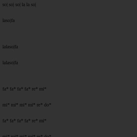
so| so| so| la la so|
laso|fa
lalaso|fa
lalaso|fa
fa* fa* fa* fa* re* mi*
mi* mi* mi* mi* re* do*
fa* fa* fa* fa* re* mi*
mi* mi* mi* mi* re* do*