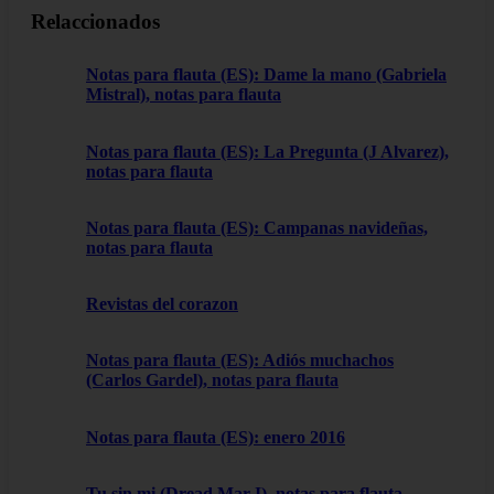
Relaccionados
Notas para flauta (ES): Dame la mano (Gabriela
Mistral), notas para flauta
Notas para flauta (ES): La Pregunta (J Alvarez),
notas para flauta
Notas para flauta (ES): Campanas navideñas,
notas para flauta
Revistas del corazon
Notas para flauta (ES): Adiós muchachos
(Carlos Gardel), notas para flauta
Notas para flauta (ES): enero 2016
Tu sin mi (Dread Mar-I), notas para flauta