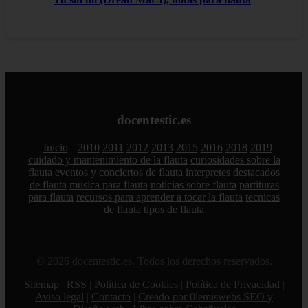
docentestic.es
Inicio
2010
2011
2012
2013
2015
2016
2018
2019
cuidado y mantenimiento de la flauta
curiosidades sobre la
flauta
eventos y conciertos de flauta
interpretes destacados
de flauta
musica para flauta
noticias sobre flauta
partituras
para flauta
recursos para aprender a tocar la flauta
tecnicas
de flauta
tipos de flauta
© 2026 docentestic.es. Todos los derechos reservados.
Sitemap
|
RSS
|
Política de Cookies
|
Política de Privacidad
|
Aviso legal
|
Contacto
|
Creado por 0lemiswebs SEO y