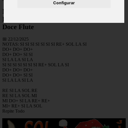
Configurar
Navidad En Flauta Dulce Tutorial Jingle
Bells On Recorder Notes – Flauto Dolce
Doce Flute
📅 22/12/2025
NOTAS: SI SI SI SI SI SI SI RE+ SOL LA SI
DO+ DO+ DO+
DO+ DO+ SI SI
SI LA LA SI LA
SI SI SI SI SI SI SI RE+ SOL LA SI
DO+ DO+ DO+
DO+ DO+ SI SI
SI LA LA SI LA
RE SI LA SOL RE
RE SI LA SOL MI
MI DO+ SI LA RE+ RE+
MI+ RE+ SI LA SOL
Repite Todo