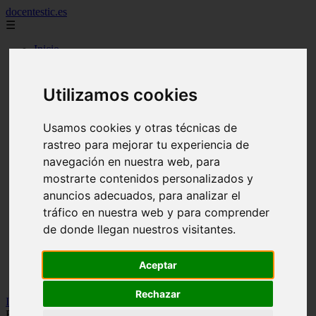
docentestic.es
☰
Inicio
2010
2011
2012
Utilizamos cookies
2013
2015
2016
Usamos cookies y otras técnicas de
2018
rastreo para mejorar tu experiencia de
2019
navegación en nuestra web, para
cuidado y mantenimiento de la flauta
curiosidades sobre la flauta
mostrarte contenidos personalizados y
eventos y conciertos de flauta
anuncios adecuados, para analizar el
interpretes destacados de flauta
tráfico en nuestra web y para comprender
musica para flauta
noticias sobre flauta
de donde llegan nuestros visitantes.
partituras para flauta
recursos para aprender a tocar la flauta
tecnicas de flauta
Aceptar
tipos de flauta
Rechazar
Inicio
>
flauta
>
Navidad En Flauta Dulce Tutorial Jingle Bells On
Recorder Notes – Flauto Dolce Doce Flute