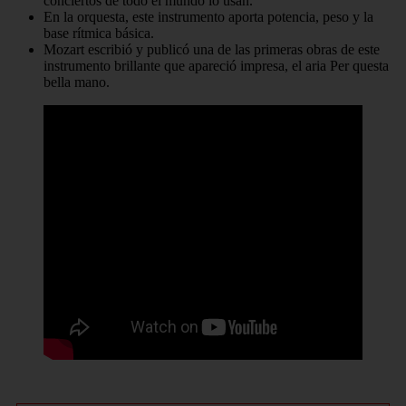
conciertos de todo el mundo lo usan.
En la orquesta, este instrumento aporta potencia, peso y la
base rítmica básica.
Mozart escribió y publicó una de las primeras obras de este
instrumento brillante que apareció impresa, el aria Per questa
bella mano.