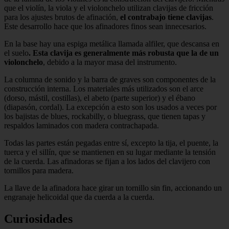
que el violín, la viola y el violonchelo utilizan clavijas de fricción
para los ajustes brutos de afinación,
el contrabajo tiene clavijas
.
Este desarrollo hace que los afinadores finos sean innecesarios.
En la base hay una espiga metálica llamada alfiler, que descansa en
el suelo
. Esta clavija es generalmente más robusta que la de un
violonchelo
, debido a la mayor masa del instrumento.
La columna de sonido y la barra de graves son componentes de la
construcción interna. Los materiales más utilizados son el arce
(dorso, mástil, costillas), el abeto (parte superior) y el ébano
(diapasón, cordal). La excepción a esto son los usados a veces por
los bajistas de blues, rockabilly, o bluegrass, que tienen tapas y
respaldos laminados con madera contrachapada.
Todas las partes están pegadas entre sí, excepto la tija, el puente, la
tuerca y el sillín, que se mantienen en su lugar mediante la tensión
de la cuerda. Las afinadoras se fijan a los lados del clavijero con
tornillos para madera.
La llave de la afinadora hace girar un tornillo sin fin, accionando un
engranaje helicoidal que da cuerda a la cuerda.
Curiosidades