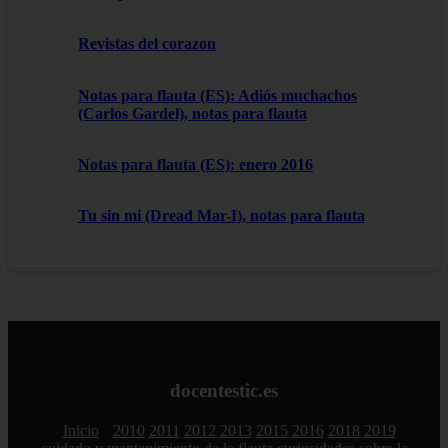
Revistas del corazon
Notas para flauta (ES): Adiós muchachos
(Carlos Gardel), notas para flauta
Notas para flauta (ES): enero 2016
Tu sin mi (Dread Mar-I), notas para flauta
docentestic.es
Inicio
2010
2011
2012
2013
2015
2016
2018
2019