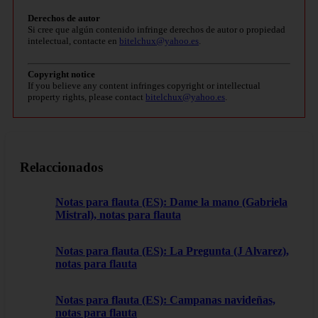
Derechos de autor
Si cree que algún contenido infringe derechos de autor o propiedad
intelectual, contacte en
bitelchux@yahoo.es
.
Copyright notice
If you believe any content infringes copyright or intellectual
property rights, please contact
bitelchux@yahoo.es
.
Relaccionados
Notas para flauta (ES): Dame la mano (Gabriela
Mistral), notas para flauta
Notas para flauta (ES): La Pregunta (J Alvarez),
notas para flauta
Notas para flauta (ES): Campanas navideñas,
notas para flauta