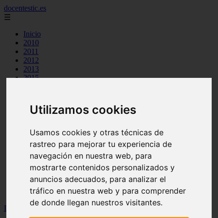
docentestic.es
☰
Inicio
2010
2011
2012
2013
2015
2016
2018
2019
Utilizamos cookies
cuidado y mantenimiento de la flauta
curiosidades sobre la flauta
eventos y conciertos de flauta
Usamos cookies y otras técnicas de
interpretes destacados de flauta
rastreo para mejorar tu experiencia de
musica para flauta
navegación en nuestra web, para
noticias sobre flauta
partituras para flauta
mostrarte contenidos personalizados y
recursos para aprender a tocar la flauta
anuncios adecuados, para analizar el
tecnicas de flauta
tráfico en nuestra web y para comprender
tipos de flauta
de donde llegan nuestros visitantes.
Inicio
>
flauta
>
Información y Características del Contrabajo