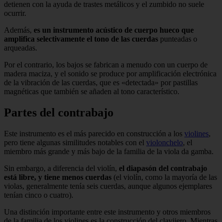
detienen con la ayuda de trastes metálicos y el zumbido no suele
ocurrir.
Además,
es un instrumento acústico de cuerpo hueco que
amplifica selectivamente el tono de las cuerdas
punteadas o
arqueadas.
Por el contrario, los bajos se fabrican a menudo con un cuerpo de
madera maciza, y el sonido se produce por amplificación electrónica
de la vibración de las cuerdas, que es «detectada» por pastillas
magnéticas que también se añaden al tono característico.
Partes del contrabajo
Este instrumento es el más parecido en construcción a los
violines
,
pero tiene algunas similitudes notables con el
violonchelo
, el
miembro más grande y más bajo de la familia de la viola da gamba.
Sin embargo, a diferencia del violín,
el diapasón del contrabajo
está libre, y tiene menos cuerdas
(el violín, como la mayoría de las
violas, generalmente tenía seis cuerdas, aunque algunos ejemplares
tenían cinco o cuatro).
Una distinción importante entre este instrumento y otros miembros
de la familia de los violines es la construcción del clavijero. Mientras