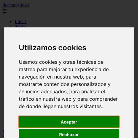
docentestic.es
☰
Inicio
2010
2011
2012
2013
Utilizamos cookies
2015
2016
2018
Usamos cookies y otras técnicas de
2019
rastreo para mejorar tu experiencia de
cuidado y mantenimiento de la flauta
navegación en nuestra web, para
curiosidades sobre la flauta
eventos y conciertos de flauta
mostrarte contenidos personalizados y
interpretes destacados de flauta
anuncios adecuados, para analizar el
musica para flauta
tráfico en nuestra web y para comprender
noticias sobre flauta
partituras para flauta
de donde llegan nuestros visitantes.
recursos para aprender a tocar la flauta
tecnicas de flauta
tipos de flauta
Aceptar
Inicio
>
flauta
>
Notas para flauta (ES): Estoy enamorado (Wisin y
Rechazar
Yandel), notas para flauta