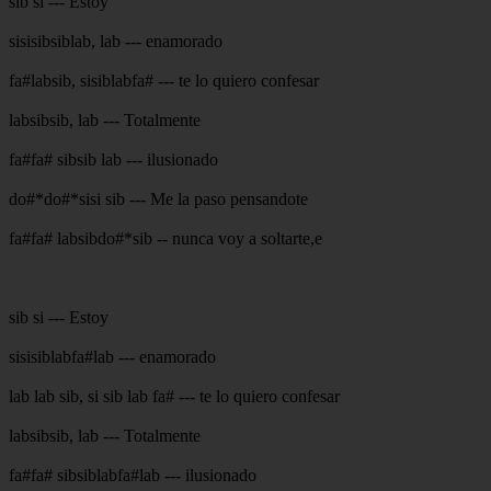
sib si --- Estoy
sisisibsiblab, lab --- enamorado
fa#labsib, sisiblabfa# --- te lo quiero confesar
labsibsib, lab --- Totalmente
fa#fa# sibsib lab --- ilusionado
do#*do#*sisi sib --- Me la paso pensandote
fa#fa# labsibdo#*sib -- nunca voy a soltarte,e
sib si --- Estoy
sisisiblabfa#lab --- enamorado
lab lab sib, si sib lab fa# --- te lo quiero confesar
labsibsib, lab --- Totalmente
fa#fa# sibsiblabfa#lab --- ilusionado