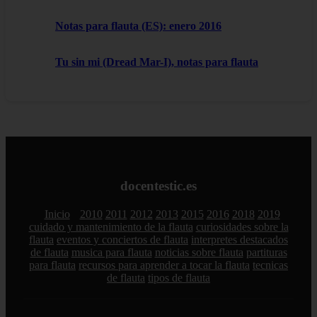
Notas para flauta (ES): enero 2016
Tu sin mi (Dread Mar-I), notas para flauta
docentestic.es
Inicio
2010
2011
2012
2013
2015
2016
2018
2019
cuidado y mantenimiento de la flauta
curiosidades sobre la
flauta
eventos y conciertos de flauta
interpretes destacados
de flauta
musica para flauta
noticias sobre flauta
partituras
para flauta
recursos para aprender a tocar la flauta
tecnicas
de flauta
tipos de flauta