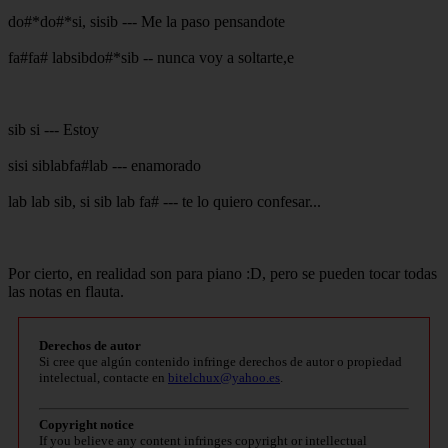
do#*do#*si, sisib --- Me la paso pensandote
fa#fa# labsibdo#*sib -- nunca voy a soltarte,e
sib si --- Estoy
sisi siblabfa#lab --- enamorado
lab lab sib, si sib lab fa# --- te lo quiero confesar...
Por cierto, en realidad son para piano :D, pero se pueden tocar todas
las notas en flauta.
Derechos de autor
Si cree que algún contenido infringe derechos de autor o propiedad
intelectual, contacte en
bitelchux@yahoo.es
.
Copyright notice
If you believe any content infringes copyright or intellectual