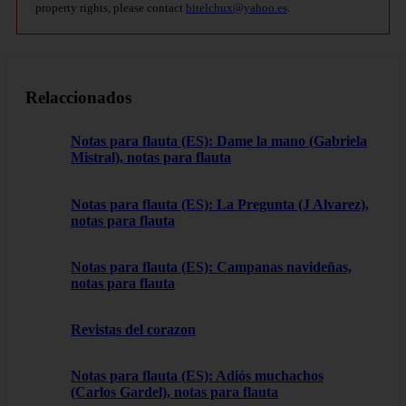
property rights, please contact
bitelchux@yahoo.es
.
Relaccionados
Notas para flauta (ES): Dame la mano (Gabriela
Mistral), notas para flauta
Notas para flauta (ES): La Pregunta (J Alvarez),
notas para flauta
Notas para flauta (ES): Campanas navideñas,
notas para flauta
Revistas del corazon
Notas para flauta (ES): Adiós muchachos
(Carlos Gardel), notas para flauta