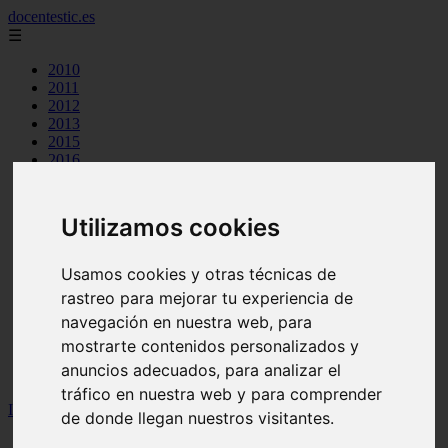
docentestic.es
☰
2010
2011
2012
2013
2015
2016
2018
2019
cuidado y mantenimiento de la flauta
Utilizamos cookies
curiosidades sobre la flauta
eventos y conciertos de flauta
interpretes destacados de flauta
Usamos cookies y otras técnicas de
musica para flauta
rastreo para mejorar tu experiencia de
noticias sobre flauta
navegación en nuestra web, para
partituras para flauta
recursos para aprender a tocar la flauta
mostrarte contenidos personalizados y
tecnicas de flauta
anuncios adecuados, para analizar el
tipos de flauta
tráfico en nuestra web y para comprender
Inicio
>
2013
de donde llegan nuestros visitantes.