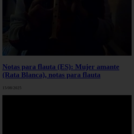
Notas para flauta (ES): Mujer amante
(Rata Blanca), notas para flauta
15/08/2025