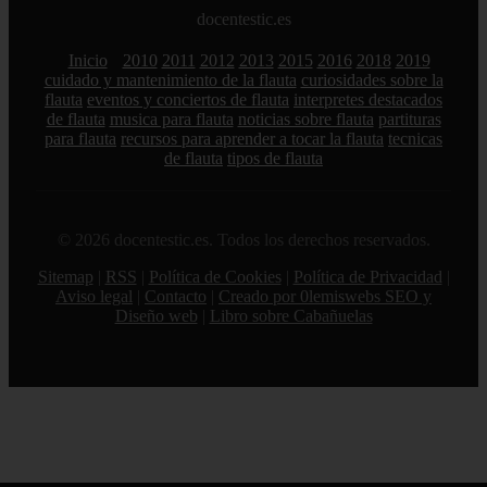
docentestic.es
Inicio
2010
2011
2012
2013
2015
2016
2018
2019
cuidado y mantenimiento de la flauta
curiosidades sobre la
flauta
eventos y conciertos de flauta
interpretes destacados
de flauta
musica para flauta
noticias sobre flauta
partituras
para flauta
recursos para aprender a tocar la flauta
tecnicas
de flauta
tipos de flauta
© 2026 docentestic.es. Todos los derechos reservados.
Sitemap
|
RSS
|
Política de Cookies
|
Política de Privacidad
|
Aviso legal
|
Contacto
|
Creado por 0lemiswebs SEO y
Diseño web
|
Libro sobre Cabañuelas