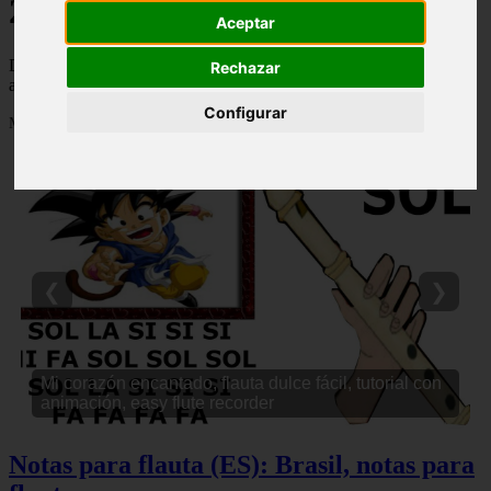
2013
Aceptar
Descubre todas las noticias de la categoría 2013. Artículos
Rechazar
actualizados y contenido de calidad en docentestic.es.
Configurar
Mostrando 1 - 16 de 16 artículos
Notas para flauta (ES): Los caminos de la vida
❮
❯
(Vicentico), notas para flauta
Notas para flauta (ES): Brasil, notas para