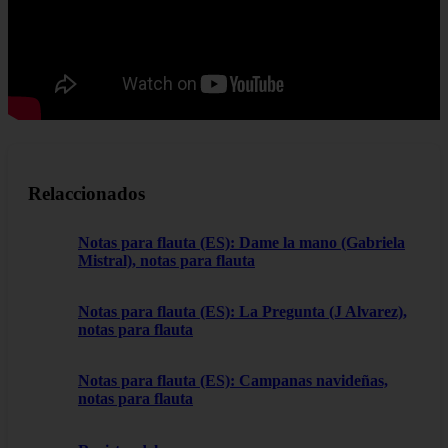
Relaccionados
Notas para flauta (ES): Dame la mano (Gabriela
Mistral), notas para flauta
Notas para flauta (ES): La Pregunta (J Alvarez),
notas para flauta
Notas para flauta (ES): Campanas navideñas,
notas para flauta