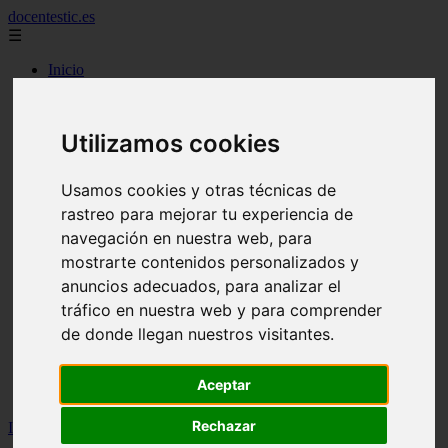
docentestic.es
☰
Inicio
2010
2011
2012
Utilizamos cookies
2013
2015
2016
Usamos cookies y otras técnicas de
2018
rastreo para mejorar tu experiencia de
2019
cuidado y mantenimiento de la flauta
navegación en nuestra web, para
curiosidades sobre la flauta
mostrarte contenidos personalizados y
eventos y conciertos de flauta
anuncios adecuados, para analizar el
interpretes destacados de flauta
musica para flauta
tráfico en nuestra web y para comprender
noticias sobre flauta
de donde llegan nuestros visitantes.
partituras para flauta
recursos para aprender a tocar la flauta
tecnicas de flauta
Aceptar
tipos de flauta
Rechazar
Inicio
>
flauta
>
Bella ciao