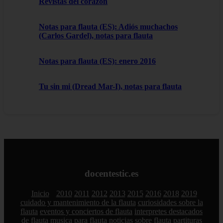
Revistas del corazon
Notas para flauta (ES): Adiós muchachos
(Carlos Gardel), notas para flauta
Notas para flauta (ES): enero 2016
Tu sin mi (Dread Mar-I), notas para flauta
docentestic.es
Inicio
2010
2011
2012
2013
2015
2016
2018
2019
cuidado y mantenimiento de la flauta
curiosidades sobre la
flauta
eventos y conciertos de flauta
interpretes destacados
de flauta
musica para flauta
noticias sobre flauta
partituras