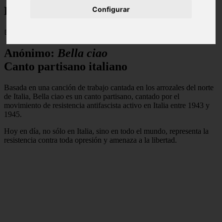
Bella ciao
Configurar
📅 14/08/2025
Anónimo:
Bella ciao
Canto partisano italiano
Basada en una canción de trabajo cantada en los arrozales del norte
de Italia, Bella ciao es un canto partisano, cantado por el
movimiento de resistencia antifascista activo en Italia entre 1943 y
1945.
Hoy en día, no sólo en Italia, sino en todo el mundo, representa la
resistencia contra toda opresión y amenaza a la libertad.