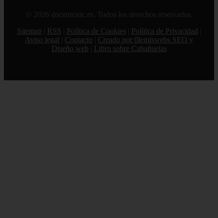
© 2026 docentestic.es. Todos los derechos reservados.
Sitemap
|
RSS
|
Política de Cookies
|
Política de Privacidad
|
Aviso legal
|
Contacto
|
Creado por 0lemiswebs SEO y
Diseño web
|
Libro sobre Cabañuelas