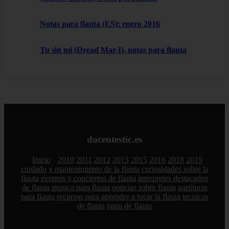
Notas para flauta (ES): enero 2016
Tu sin mi (Dread Mar-I), notas para flauta
docentestic.es
Inicio
2010
2011
2012
2013
2015
2016
2018
2019
cuidado y mantenimiento de la flauta
curiosidades sobre la
flauta
eventos y conciertos de flauta
interpretes destacados
de flauta
musica para flauta
noticias sobre flauta
partituras
para flauta
recursos para aprender a tocar la flauta
tecnicas
de flauta
tipos de flauta