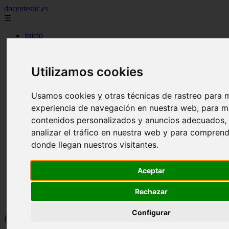
docentestic.es
☰
Inicio
2010
2011
2012
Utilizamos cookies
2013
2015
2016
Usamos cookies y otras técnicas de rastreo para m
2018
experiencia de navegación en nuestra web, para m
2019
cuidado y mantenimiento de la flauta
contenidos personalizados y anuncios adecuados,
curiosidades sobre la flauta
analizar el tráfico en nuestra web y para compren
eventos y conciertos de flauta
donde llegan nuestros visitantes.
interpretes destacados de flauta
musica para flauta
noticias sobre flauta
Aceptar
partituras para flauta
recursos para aprender a tocar la flauta
Rechazar
tecnicas de flauta
tipos de flauta
Configurar
Inicio
>
flauta
>
La pavana | Party flauta