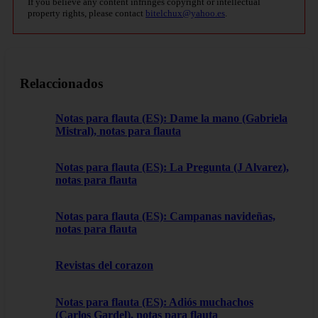
If you believe any content infringes copyright or intellectual
property rights, please contact
bitelchux@yahoo.es
.
Relaccionados
Notas para flauta (ES): Dame la mano (Gabriela
Mistral), notas para flauta
Notas para flauta (ES): La Pregunta (J Alvarez),
notas para flauta
Notas para flauta (ES): Campanas navideñas,
notas para flauta
Revistas del corazon
Notas para flauta (ES): Adiós muchachos
(Carlos Gardel), notas para flauta