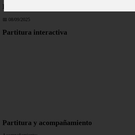
La pavana | Party flauta
📅 08/09/2025
Partitura interactiva
Partitura y acompañamiento