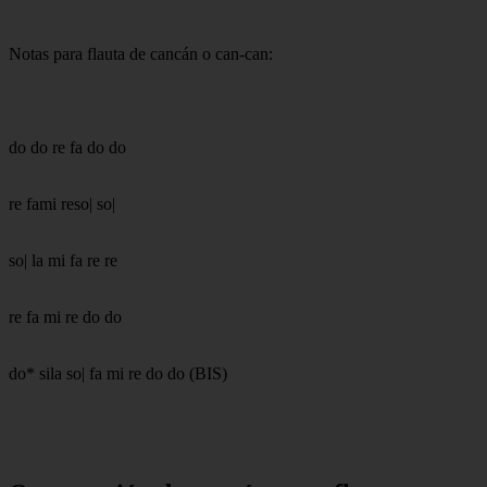
Notas para flauta de cancán o can-can:
do do re fa do do
re fami reso| so|
so| la mi fa re re
re fa mi re do do
do* sila so| fa mi re do do (BIS)