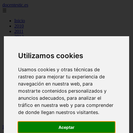
docentestic.es
☰
Inicio
2010
2011
2012
2013
2015
2016
Utilizamos cookies
2018
2019
cuidado y mantenimiento de la flauta
Usamos cookies y otras técnicas de
curiosidades sobre la flauta
rastreo para mejorar tu experiencia de
eventos y conciertos de flauta
navegación en nuestra web, para
interpretes destacados de flauta
musica para flauta
mostrarte contenidos personalizados y
noticias sobre flauta
anuncios adecuados, para analizar el
partituras para flauta
tráfico en nuestra web y para comprender
recursos para aprender a tocar la flauta
tecnicas de flauta
de donde llegan nuestros visitantes.
tipos de flauta
Inicio
>
flauta
>
Notas para flauta (ES): Can-can, notas para flauta
Aceptar