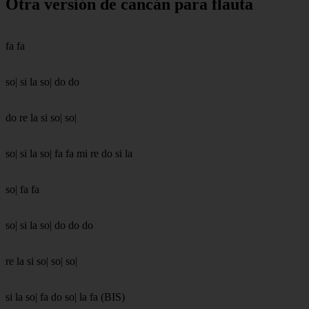
Otra versión de cancán para flauta
fa fa
so| si la so| do do
do re la si so| so|
so| si la so| fa fa mi re do si la
so| fa fa
so| si la so| do do do
re la si so| so| so|
si la so| fa do so| la fa (BIS)