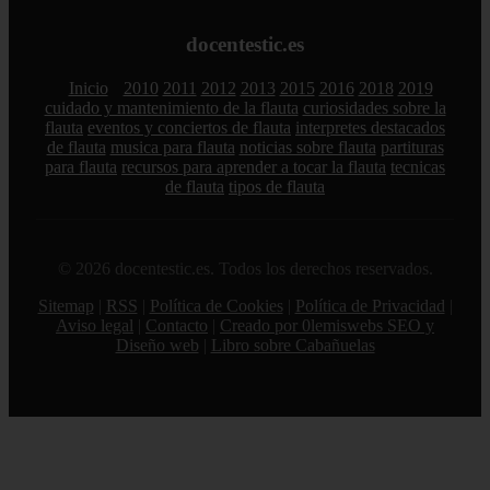
docentestic.es
Inicio
2010
2011
2012
2013
2015
2016
2018
2019
cuidado y mantenimiento de la flauta
curiosidades sobre la
flauta
eventos y conciertos de flauta
interpretes destacados
de flauta
musica para flauta
noticias sobre flauta
partituras
para flauta
recursos para aprender a tocar la flauta
tecnicas
de flauta
tipos de flauta
© 2026 docentestic.es. Todos los derechos reservados.
Sitemap
|
RSS
|
Política de Cookies
|
Política de Privacidad
|
Aviso legal
|
Contacto
|
Creado por 0lemiswebs SEO y
Diseño web
|
Libro sobre Cabañuelas