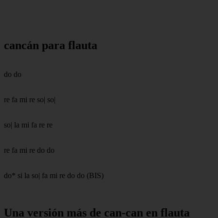
cancán para flauta
do do
re fa mi re so| so|
so| la mi fa re re
re fa mi re do do
do* si la so| fa mi re do do (BIS)
Una versión más de can-can en flauta