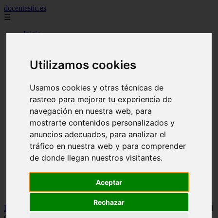
docentestic.es
☰
Inicio
2010
2011
2012
Utilizamos cookies
2013
2015
2016
Usamos cookies y otras técnicas de
2018
rastreo para mejorar tu experiencia de
2019
navegación en nuestra web, para
cuidado y mantenimiento de la flauta
curiosidades sobre la flauta
mostrarte contenidos personalizados y
eventos y conciertos de flauta
anuncios adecuados, para analizar el
interpretes destacados de flauta
tráfico en nuestra web y para comprender
musica para flauta
noticias sobre flauta
de donde llegan nuestros visitantes.
partituras para flauta
recursos para aprender a tocar la flauta
Aceptar
tecnicas de flauta
tipos de flauta
Rechazar
Inicio
>
flauta
>
Cóndor pasa, versión fácil para flauta dulce, tutorial
con animación, hermosa melodía.