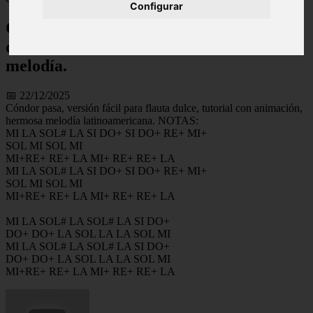
Configurar
Cóndor pasa, versión fácil para flauta
dulce, tutorial con animación, hermosa
melodía.
📅 22/12/2025
Cóndor pasa, versión fácil para flauta dulce, tutorial con animación,
hermosa melodía latinoamericana. NOTAS:
MI LA SOL# LA SI DO+ SI DO+ RE+ MI+
SOL MI SOL MI
MI+RE+ RE+ LA MI+ RE+ RE+ LA
MI LA SOL# LA SI DO+ SI DO+ RE+ MI+
SOL MI SOL MI
MI+RE+ RE+ LA MI+ RE+ RE+ LA
MI LA SOL# LA SOL# LA SI DO+
DO+ DO+ LA SOL LA LA SOL MI
MI LA SOL# LA SOL# LA SI DO+
DO+ DO+ LA SOL LA LA SOL MI
MI+RE+ RE+ LA MI+ RE+ RE+ LA