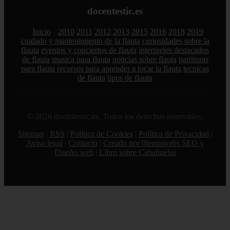
docentestic.es
Inicio
2010
2011
2012
2013
2015
2016
2018
2019
cuidado y mantenimiento de la flauta
curiosidades sobre la
flauta
eventos y conciertos de flauta
interpretes destacados
de flauta
musica para flauta
noticias sobre flauta
partituras
para flauta
recursos para aprender a tocar la flauta
tecnicas
de flauta
tipos de flauta
© 2026 docentestic.es. Todos los derechos reservados.
Sitemap
|
RSS
|
Política de Cookies
|
Política de Privacidad
|
Aviso legal
|
Contacto
|
Creado por 0lemiswebs SEO y
Diseño web
|
Libro sobre Cabañuelas