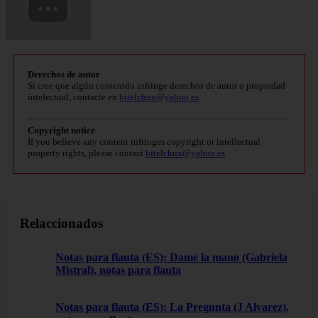
Derechos de autor
Si cree que algún contenido infringe derechos de autor o propiedad
intelectual, contacte en
bitelchux@yahoo.es
.
Copyright notice
If you believe any content infringes copyright or intellectual
property rights, please contact
bitelchux@yahoo.es
.
Relaccionados
Notas para flauta (ES): Dame la mano (Gabriela
Mistral), notas para flauta
Notas para flauta (ES): La Pregunta (J Alvarez),