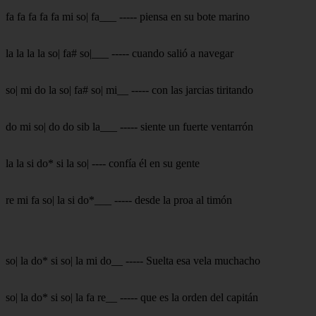
fa fa fa fa fa mi so| fa___ ----- piensa en su bote marino
la la la la so| fa# so|___ ----- cuando salió a navegar
so| mi do la so| fa# so| mi__ ----- con las jarcias tiritando
do mi so| do do sib la___ ----- siente un fuerte ventarrón
la la si do* si la so| ---- confía él en su gente
re mi fa so| la si do*___ ----- desde la proa al timón
so| la do* si so| la mi do__ ----- Suelta esa vela muchacho
so| la do* si so| la fa re__ ----- que es la orden del capitán