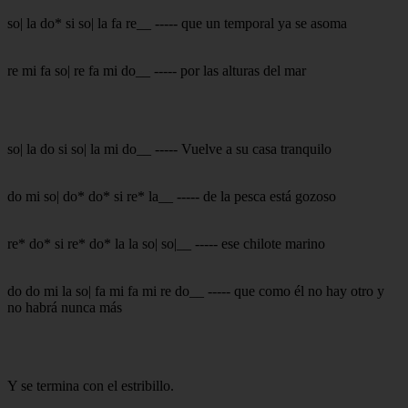
so| la do* si so| la fa re__ ----- que un temporal ya se asoma
re mi fa so| re fa mi do__ ----- por las alturas del mar
so| la do si so| la mi do__ ----- Vuelve a su casa tranquilo
do mi so| do* do* si re* la__ ----- de la pesca está gozoso
re* do* si re* do* la la so| so|__ ----- ese chilote marino
do do mi la so| fa mi fa mi re do__ ----- que como él no hay otro y
no habrá nunca más
Y se termina con el estribillo.