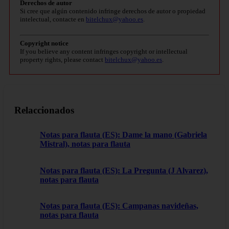
Derechos de autor
Si cree que algún contenido infringe derechos de autor o propiedad
intelectual, contacte en
bitelchux@yahoo.es
.
Copyright notice
If you believe any content infringes copyright or intellectual
property rights, please contact
bitelchux@yahoo.es
.
Relaccionados
Notas para flauta (ES): Dame la mano (Gabriela
Mistral), notas para flauta
Notas para flauta (ES): La Pregunta (J Alvarez),
notas para flauta
Notas para flauta (ES): Campanas navideñas,
notas para flauta