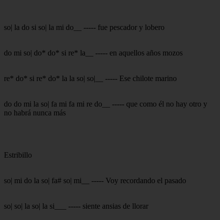
so| la do si so| la mi do__ ----- fue pescador y lobero
do mi so| do* do* si re* la__ ----- en aquellos años mozos
re* do* si re* do* la la so| so|__ ----- Ese chilote marino
do do mi la so| fa mi fa mi re do__ ----- que como él no hay otro y
no habrá nunca más
Estribillo
so| mi do la so| fa# so| mi__ ----- Voy recordando el pasado
so| so| la so| la si___ ----- siente ansias de llorar