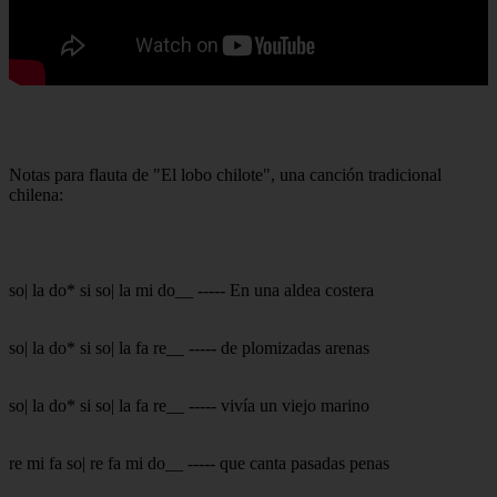
Notas para flauta de "El lobo chilote", una canción tradicional
chilena:
so| la do* si so| la mi do__ ----- En una aldea costera
so| la do* si so| la fa re__ ----- de plomizadas arenas
so| la do* si so| la fa re__ ----- vivía un viejo marino
re mi fa so| re fa mi do__ ----- que canta pasadas penas