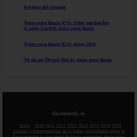
Revistas del corazon
Notas para flauta (ES): Adiós muchachos
(Carlos Gardel), notas para flauta
Notas para flauta (ES): enero 2016
Tu sin mi (Dread Mar-I), notas para flauta
docentestic.es
Inicio
2010
2011
2012
2013
2015
2016
2018
2019
cuidado y mantenimiento de la flauta
curiosidades sobre la
flauta
eventos y conciertos de flauta
interpretes destacados