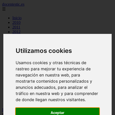
docentestic.es
☰
Inicio
2010
2011
2012
2013
2015
2016
Utilizamos cookies
2018
2019
cuidado y mantenimiento de la flauta
Usamos cookies y otras técnicas de
curiosidades sobre la flauta
rastreo para mejorar tu experiencia de
eventos y conciertos de flauta
interpretes destacados de flauta
navegación en nuestra web, para
musica para flauta
mostrarte contenidos personalizados y
noticias sobre flauta
anuncios adecuados, para analizar el
partituras para flauta
recursos para aprender a tocar la flauta
tráfico en nuestra web y para comprender
tecnicas de flauta
de donde llegan nuestros visitantes.
tipos de flauta
Inicio
>
flauta
>
Notas para flauta (ES): El lobo chilote, notas para
Aceptar
flauta