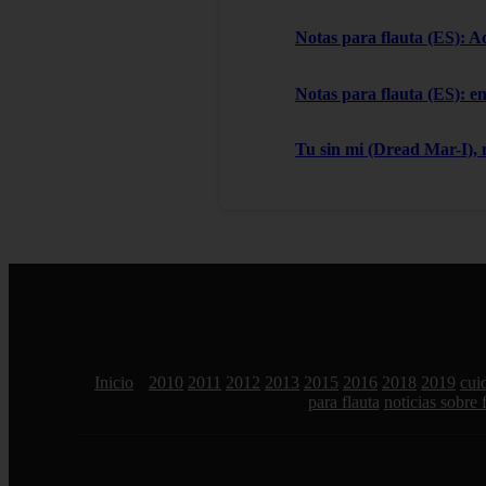
Notas para flauta (ES): A
Notas para flauta (ES): e
Tu sin mi (Dread Mar-I), 
Inicio
2010
2011
2012
2013
2015
2016
2018
2019
cui
para flauta
noticias sobre 