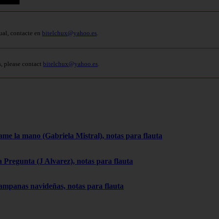
ual, contacte en
bitelchux@yahoo.es
.
s, please contact
bitelchux@yahoo.es
.
ame la mano (Gabriela Mistral), notas para flauta
a Pregunta (J Alvarez), notas para flauta
ampanas navideñas, notas para flauta