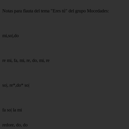
Notas para flauta del tema "Eres tú" del grupo Mocedades:
mi,so|,do
re mi, fa, mi, re, do, mi, re
so|, re*,do* so|
fa so| la mi
redore, do, do