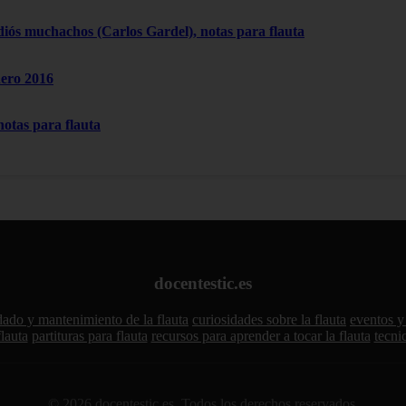
diós muchachos (Carlos Gardel), notas para flauta
nero 2016
notas para flauta
docentestic.es
dado y mantenimiento de la flauta
curiosidades sobre la flauta
eventos y 
flauta
partituras para flauta
recursos para aprender a tocar la flauta
tecni
© 2026 docentestic.es. Todos los derechos reservados.