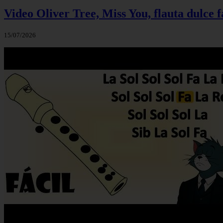
Video Oliver Tree, Miss You, flauta dulce f
15/07/2026