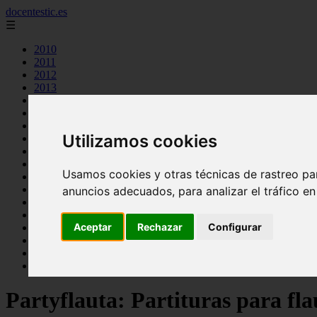
docentestic.es
☰
2010
2011
2012
2013
2015
2016
2018
Utilizamos cookies
2019
cuidado y mantenimiento de la flauta
curiosidades sobre la flauta
Usamos cookies y otras técnicas de rastreo pa
eventos y conciertos de flauta
interpretes destacados de flauta
anuncios adecuados, para analizar el tráfico e
musica para flauta
noticias sobre flauta
Aceptar
Rechazar
Configurar
partituras para flauta
recursos para aprender a tocar la flauta
tecnicas de flauta
tipos de flauta
Partyflauta: Partituras para fla