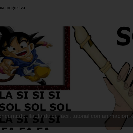
rma progresiva
 flauta (ES): Los caminos de la vida (Vicentico), not