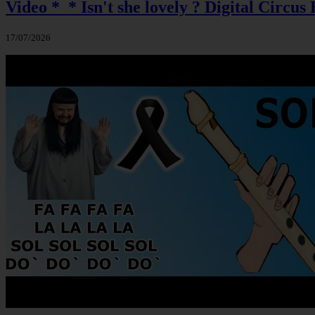
Video *_* Isn't she lovely ? Digital Circus 
17/07/2026