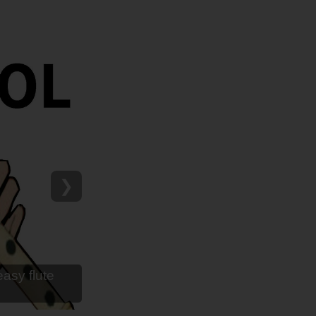
❯
as para flauta