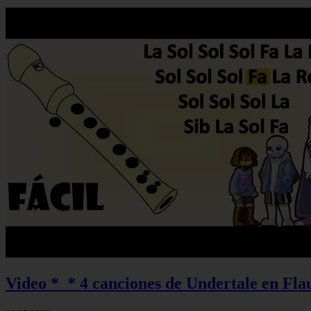
Video *_* 4 canciones de Undertale en Flau