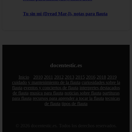
Tu sin mi (Dread Mar-I), notas para flauta
docentestic.es
Inicio
2010
2011
2012
2013
2015
2016
2018
2019
cuidado y mantenimiento de la flauta
curiosidades sobre la
flauta
eventos y conciertos de flauta
interpretes destacados
de flauta
musica para flauta
noticias sobre flauta
partituras
para flauta
recursos para aprender a tocar la flauta
tecnicas
de flauta
tipos de flauta
© 2026 docentestic.es. Todos los derechos reservados.