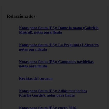
Relaccionados
Notas para flauta (ES): Dame la mano (Gabriela
Mistral), notas para flauta
Notas para flauta (ES): La Pregunta (J Alvarez),
notas para flauta
Notas para flauta (ES): Campanas navideñas,
notas para flauta
Revistas del corazon
Notas para flauta (ES): Adiós muchachos
(Carlos Gardel), notas para flauta
Notas para flauta (ES): enero 2016