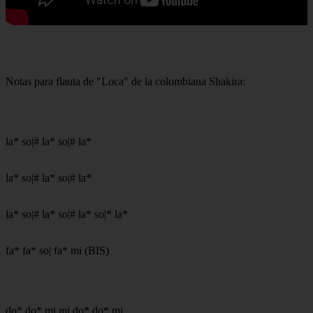
Notas para flauta de "Loca" de la colombiana Shakira:
la* so|# la* so|# la*
la* so|# la* so|# la*
la* so|# la* so|# la* so|* la*
fa* fa* so| fa* mi (BIS)
do* do* mi mi do* do* mi