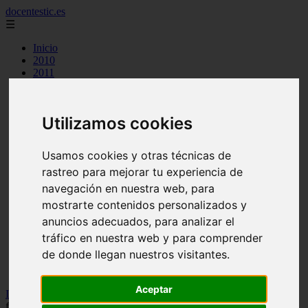
docentestic.es
☰
Inicio
2010
2011
2012
2013
2015
Utilizamos cookies
2016
2018
2019
Usamos cookies y otras técnicas de
cuidado y mantenimiento de la flauta
rastreo para mejorar tu experiencia de
curiosidades sobre la flauta
eventos y conciertos de flauta
navegación en nuestra web, para
interpretes destacados de flauta
mostrarte contenidos personalizados y
musica para flauta
anuncios adecuados, para analizar el
noticias sobre flauta
partituras para flauta
tráfico en nuestra web y para comprender
recursos para aprender a tocar la flauta
de donde llegan nuestros visitantes.
tecnicas de flauta
tipos de flauta
Aceptar
Inicio
>
flauta
>
Notas para flauta (ES): Loca (Shakira), notas para
flauta