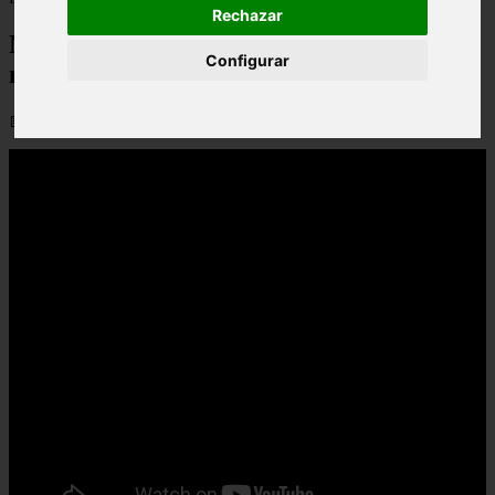
Rechazar
Notas para flauta (ES): Loca (Shakira),
Configurar
notas para flauta
📅 02/09/2025