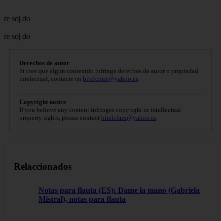
re so| do
re so| do
Derechos de autor
Si cree que algún contenido infringe derechos de autor o propiedad
intelectual, contacte en
bitelchux@yahoo.es
.
Copyright notice
If you believe any content infringes copyright or intellectual
property rights, please contact
bitelchux@yahoo.es
.
Relaccionados
Notas para flauta (ES): Dame la mano (Gabriela
Mistral), notas para flauta