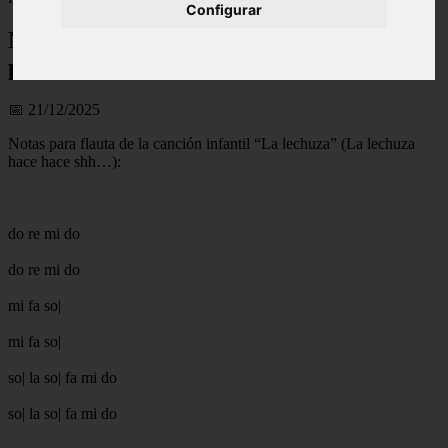
Configurar
Notas para flauta (ES): La lechuza, notas
para flauta
📅 21/12/2025
Notas para flauta de la canción infantil “La lechuza” (La lechuza
hace hace shh…):
do re mi do
do re mi do
mi fa so|
mi fa so|
so| la so| fa mi do
so| la so| fa mi do