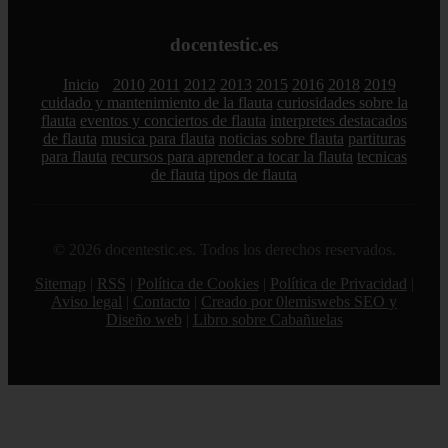
docentestic.es
Inicio
2010
2011
2012
2013
2015
2016
2018
2019
cuidado y mantenimiento de la flauta
curiosidades sobre la
flauta
eventos y conciertos de flauta
interpretes destacados
de flauta
musica para flauta
noticias sobre flauta
partituras
para flauta
recursos para aprender a tocar la flauta
tecnicas
de flauta
tipos de flauta
© 2026 docentestic.es. Todos los derechos reservados.
Sitemap
|
RSS
|
Política de Cookies
|
Política de Privacidad
|
Aviso legal
|
Contacto
|
Creado por 0lemiswebs SEO y
Diseño web
|
Libro sobre Cabañuelas