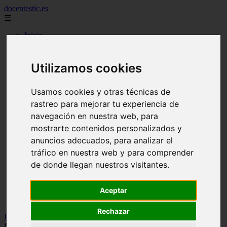
docentestic.es
☰
Inicio
2010
2011
2012
Utilizamos cookies
2013
2015
2016
Usamos cookies y otras técnicas de
2018
rastreo para mejorar tu experiencia de
2019
navegación en nuestra web, para
cuidado y mantenimiento de la flauta
curiosidades sobre la flauta
mostrarte contenidos personalizados y
eventos y conciertos de flauta
anuncios adecuados, para analizar el
interpretes destacados de flauta
tráfico en nuestra web y para comprender
musica para flauta
noticias sobre flauta
de donde llegan nuestros visitantes.
partituras para flauta
recursos para aprender a tocar la flauta
Aceptar
tecnicas de flauta
tipos de flauta
Rechazar
Inicio
>
flauta
>
Notas para flauta (ES): La lechuza, notas para
flauta