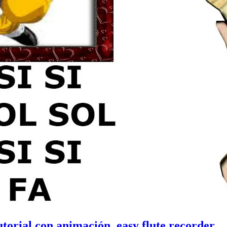
utorial con animación, easy flute recorder