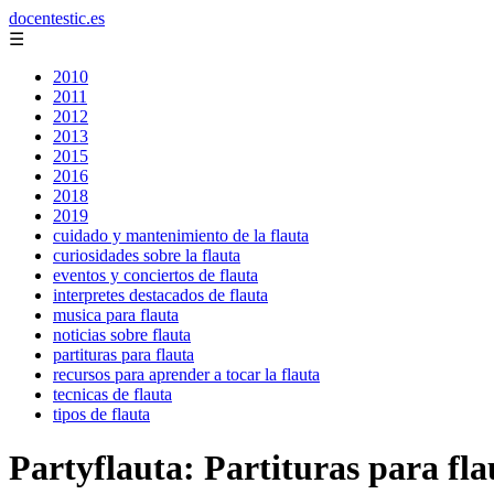
docentestic.es
☰
2010
2011
2012
2013
2015
2016
2018
2019
cuidado y mantenimiento de la flauta
curiosidades sobre la flauta
eventos y conciertos de flauta
interpretes destacados de flauta
musica para flauta
noticias sobre flauta
partituras para flauta
recursos para aprender a tocar la flauta
tecnicas de flauta
tipos de flauta
Partyflauta: Partituras para fla