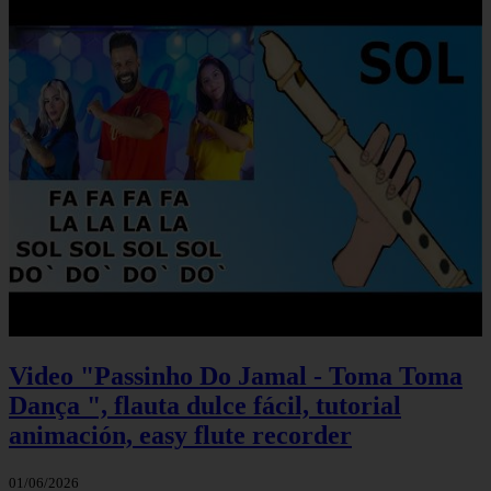
Video "Passinho Do Jamal - Toma Toma
Dança ", flauta dulce fácil, tutorial
animación, easy flute recorder
01/06/2026