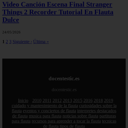
Video Canción Escena Final Stranger
Things 2 Recorder Tutorial En Flauta
Dulce
24/05/2026
1
2
3
Siguiente ›
Última »
docentestic.es
docentestic.es
Inicio
2010
2011
2012
2013
2015
2016
2018
2019
cuidado y mantenimiento de la flauta
curiosidades sobre la
flauta
eventos y conciertos de flauta
interpretes destacados
de flauta
musica para flauta
noticias sobre flauta
partituras
para flauta
recursos para aprender a tocar la flauta
tecnicas
de flauta
tipos de flauta