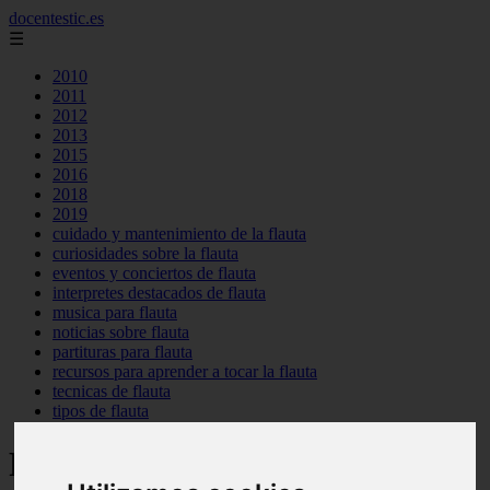
docentestic.es
☰
2010
2011
2012
2013
2015
2016
2018
2019
cuidado y mantenimiento de la flauta
curiosidades sobre la flauta
eventos y conciertos de flauta
interpretes destacados de flauta
musica para flauta
noticias sobre flauta
partituras para flauta
recursos para aprender a tocar la flauta
tecnicas de flauta
tipos de flauta
Partyflauta: Partituras para