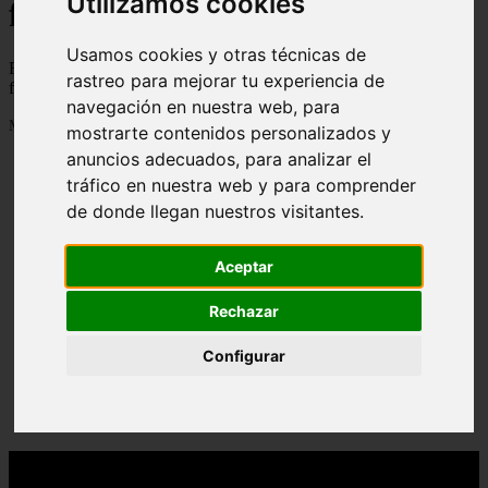
Utilizamos cookies
flauta dulce
Usamos cookies y otras técnicas de
Recopilatorio de partituras para aprender a tocar la flauta dulce de
rastreo para mejorar tu experiencia de
forma progresiva
navegación en nuestra web, para
Mostrando 1 - 24 de 913 artículos
mostrarte contenidos personalizados y
anuncios adecuados, para analizar el
tráfico en nuestra web y para comprender
de donde llegan nuestros visitantes.
Aceptar
Notas para flauta (ES): Los caminos de la vida
❮
❯
(Vicentico), notas para flauta
Rechazar
Configurar