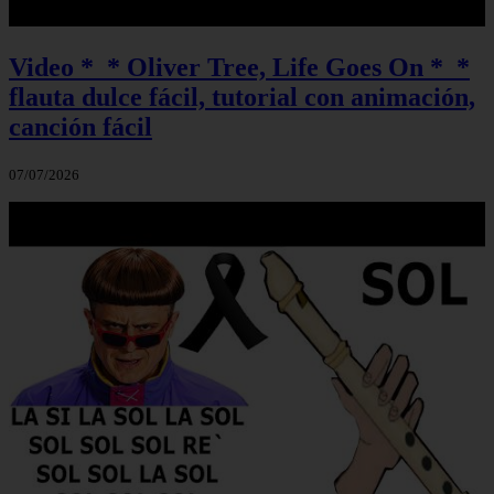
Video *_* Oliver Tree, Life Goes On *_*
flauta dulce fácil, tutorial con animación,
canción fácil
07/07/2026