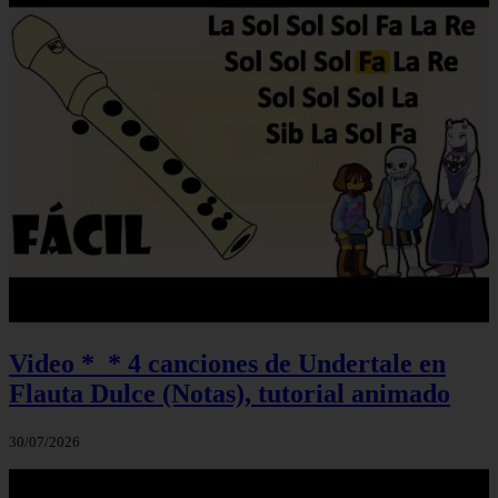
Video *_* 4 canciones de Undertale en
Flauta Dulce (Notas), tutorial animado
30/07/2026