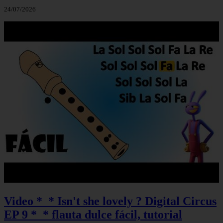
24/07/2026
Video *_* Isn't she lovely ? Digital Circus
EP 9 *_* flauta dulce fácil, tutorial