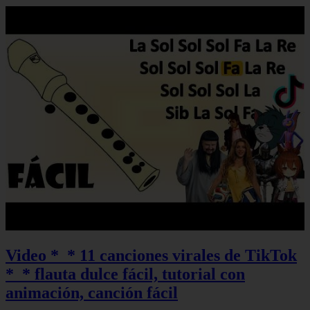
Video *_* 11 canciones virales de TikTok
*_* flauta dulce fácil, tutorial con
animación, canción fácil