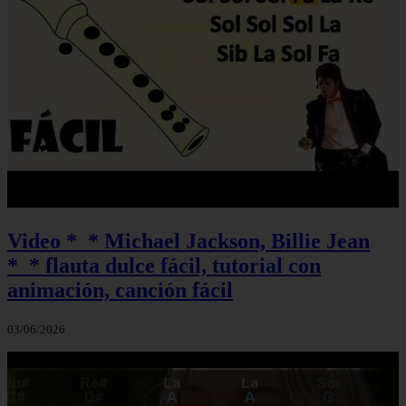
Video *_* Michael Jackson, Billie Jean
*_* flauta dulce fácil, tutorial con
animación, canción fácil
03/06/2026