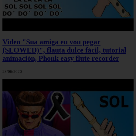
Video "Sua amiga eu vou pegar
(SLOWED)", flauta dulce fácil, tutorial
animación, Phonk easy flute recorder
23/06/2026