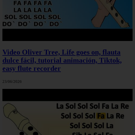
Video Oliver Tree, Life goes on, flauta
dulce fácil, tutorial animación, Tiktok,
easy flute recorder
23/06/2026