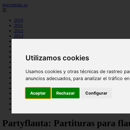
docentestic.es
☰
2010
2011
2012
2013
2015
2016
2018
Utilizamos cookies
2019
cuidado y mantenimiento de la flauta
curiosidades sobre la flauta
Usamos cookies y otras técnicas de rastreo pa
eventos y conciertos de flauta
interpretes destacados de flauta
anuncios adecuados, para analizar el tráfico e
musica para flauta
noticias sobre flauta
Aceptar
Rechazar
Configurar
partituras para flauta
recursos para aprender a tocar la flauta
tecnicas de flauta
tipos de flauta
Partyflauta: Partituras para fla