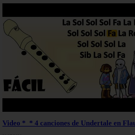
Video *_* 4 canciones de Undertale en Flau