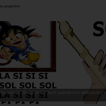
rma progresiva
 flauta (ES): Los caminos de la vida (Vicentico), not