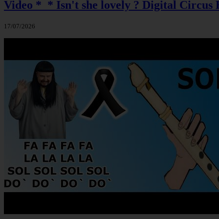
Video *_* Isn't she lovely ? Digital Circus 
17/07/2026