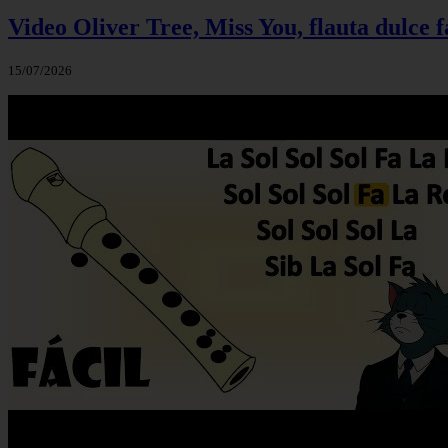
Video Oliver Tree, Miss You, flauta dulce f
15/07/2026