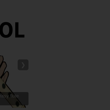
❯
as para flauta