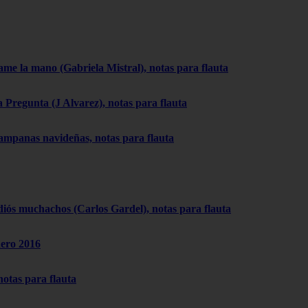
ame la mano (Gabriela Mistral), notas para flauta
a Pregunta (J Alvarez), notas para flauta
ampanas navideñas, notas para flauta
diós muchachos (Carlos Gardel), notas para flauta
nero 2016
notas para flauta