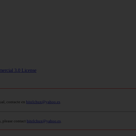
ercial 3.0 License
ual, contacte en
bitelchux@yahoo.es
.
s, please contact
bitelchux@yahoo.es
.