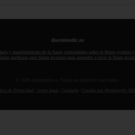
docentestic.es
dado y mantenimiento de la flauta
curiosidades sobre la flauta
eventos y 
flauta
partituras para flauta
recursos para aprender a tocar la flauta
tecni
© 2026 docentestic.es. Todos los derechos reservados.
tica de Privacidad
|
Aviso legal
|
Contacto
|
Creado por 0lemiswebs SE